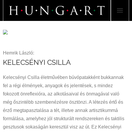
Felhasználóknak
Jogosultaknak
Hemrik László:
Rólunk
KELECSÉNYI CSILLA
Könyvsorozat
Kelecsényi Csilla életművében búvópatakként bukkannak
Események, hírek
fel a régi élmények, anyagok és jelentések, s mindez
fokozott önreflexióra, az alkotásaival és önmagával való
Letöltések
még őszintébb szembenézésre ösztönzi. A létezés értő és
Kapcsolat
érző megtapasztalása a tét, illetve annak artisztikummá
formálása, amelyhez jól strukturált rendszereken és taktilis
gesztusok sokaságán keresztül visz az út. Ez Kelecsényi