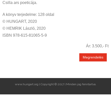
Csilla ars poeticája.
A könyv terjedelme: 128 oldal
© HUNGART, 2020
© HEMRIK László, 2020
ISBN 978-615-81065-5-9
Ár: 3.500,- Ft
Megrendelés
www.hungart.org l Copyright © 2017 l Minden jog fenntartva.