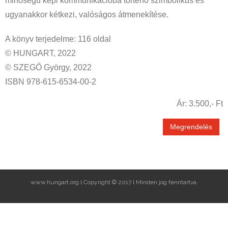
minőségű képi kommunikációba történő szimbolikus és
ugyanakkor kétkezi, valóságos átmenekítése.
A könyv terjedelme: 116 oldal
© HUNGART, 2022
© SZEGŐ György, 2022
ISBN 978-615-6534-00-2
Ár: 3.500,- Ft
Megrendelés
www.hungart.org l Copyright © 2017 l Minden jog fenntartva.