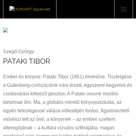
Felhasználóknak
Jogosultaknak
Szegő György:
Rólunk
PATAKI TIBOR
Könyvsorozat
Ember és könyve: Pataki Tibor (1951) életműve. Tisztelgése
Események, hírek
a Gutenberg-civilizációnk iránt érzett, egyszerre kegyeleti és
csodavárást kifejező gesztus. A Pataki-oeuvre morális
Letöltések
tartalmak őre. Ma, a globális méretű könyvpusztulás, az
Kapcsolat
egyén feleslegessé válása előestéjén fontos, figyelmeztető
művészi tett az övé: a könyvnek – az emberi szellem
alteregójának – a kultúra vizuális szférájába, magas