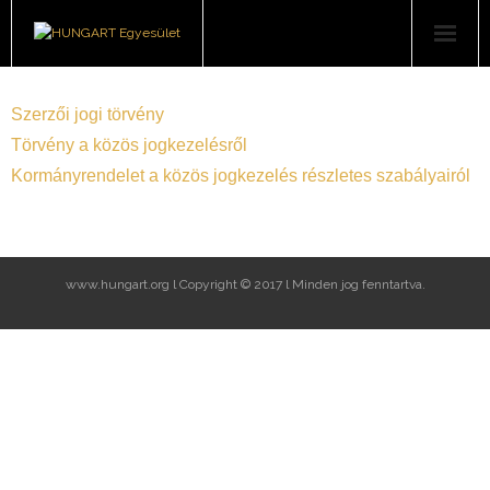
Felhasználóknak
Szerzői jogi törvény
Jogosultaknak
Törvény a közös jogkezelésről
Kormányrendelet a közös jogkezelés részletes szabályairól
Rólunk
Könyvsorozat
www.hungart.org l Copyright © 2017 l Minden jog fenntartva.
Események, hírek
Letöltések
Kapcsolat