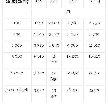
1/8
1/4
1/2
1/1-ig
darabszámig
Ft
100
1 110
2 200
2 760
4 430
500
1 690
3 370
4 650
5 700
1 000
3 320
6 640
9 060
11 610
5 000
5 810
11
13 230
16 610
610
10 000
7 450
14
19 870
24 910
890
50 000 felett
9 970
19
26 410
33 100
920