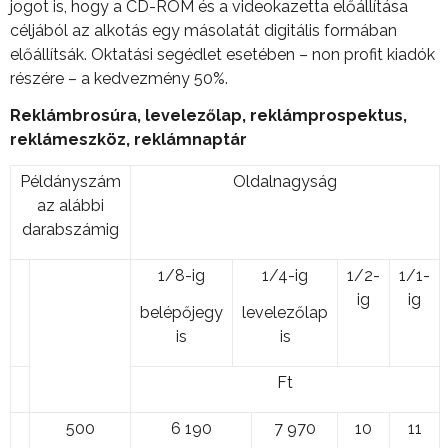
jogot is, hogy a CD-ROM és a videokazetta előállítása
céljából az alkotás egy másolatát digitális formában
előállítsák. Oktatási segédlet esetében – non profit kiadók
részére – a kedvezmény 50%.
Reklámbrosúra, levelez
ő
lap, reklámprospektus,
reklámeszköz, reklámnaptár
Példányszám
Oldalnagyság
az alábbi
darabszámig
1/8-ig
1/4-ig
1/2-
1/1-
ig
ig
belépőjegy
levelezőlap
is
is
Ft
500
6 190
7 970
10
11