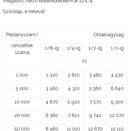
megadott nettó kiskereskedelmi ár 12%-a.
Szórólap, e-hírlevél*
Példányszám/
Oldalnagyság
címzettek
1/8-ig
1/4-ig
1/2-ig
1/1-ig
száma
Ft
1 000
2 320
2 810
3 480
4 430
5 000
3 480
4 310
5 360
6 640
10 000
4 870
5 920
7 570
9 300
20 000
6 360
7 810
9 740
12 070
50 000
8 960
11 010
12 670
15 110