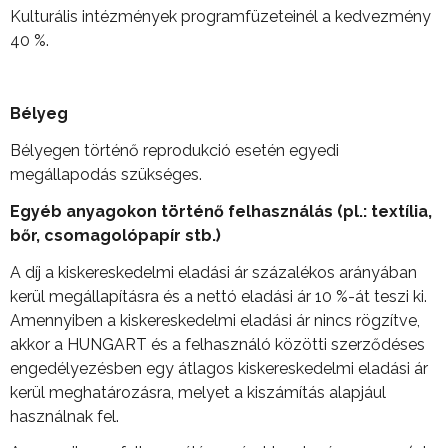
Kulturális intézmények programfüzeteinél a kedvezmény
40 %.
Bélyeg
Bélyegen történő reprodukció esetén egyedi
megállapodás szükséges.
Egyéb anyagokon történ
ő
felhasználás (pl.: textília,
b
ő
r, csomagolópapír stb.)
A díj a kiskereskedelmi eladási ár százalékos arányában
kerül megállapításra és a nettó eladási ár 10 %-át teszi ki.
Amennyiben a kiskereskedelmi eladási ár nincs rögzítve,
akkor a HUNGART és a felhasználó közötti szerződéses
engedélyezésben egy átlagos kiskereskedelmi eladási ár
kerül meghatározásra, melyet a kiszámítás alapjául
használnak fel.