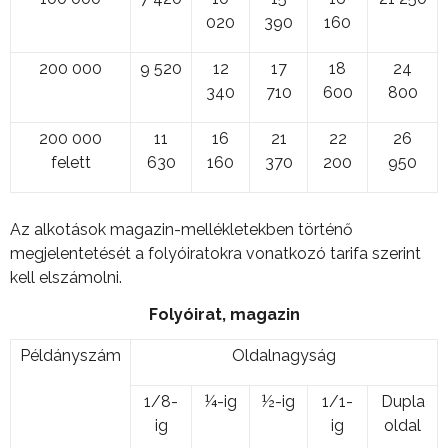
020
390
160
200 000
9 520
12
17
18
24
340
710
600
800
200 000
11
16
21
22
26
felett
630
160
370
200
950
Az alkotások magazin-mellékletekben történő
megjelentetését a folyóiratokra vonatkozó tarifa szerint
kell elszámolni.
Folyóirat, magazin
Példányszám
Oldalnagyság
1/8-
¼-ig
½-ig
1/1-
Dupla
ig
ig
oldal