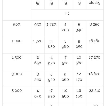
ig
ig
ig
ig
oldalig
Ft
500
930
1 720
4
5
8 250
200
340
1 000
1 720
2
5
9
16 160
650
980
050
1 500
2
4
7
10
17 270
650
970
520
580
3 000
3
5
9
12
18 820
260
920
060
170
5 000
4
7
10
16
22 310
040
520
580
160