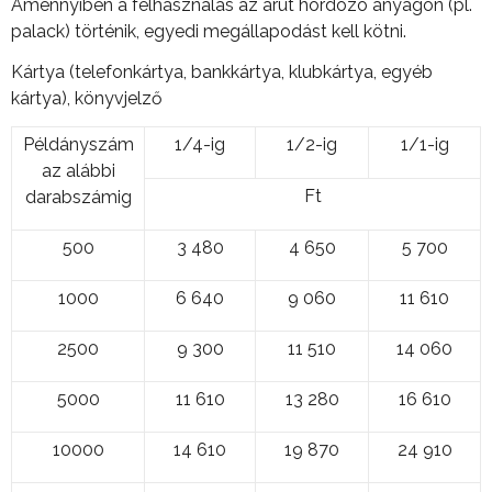
Amennyiben a felhasználás az árut hordozó anyagon (pl.
palack) történik, egyedi megállapodást kell kötni.
Kártya (telefonkártya, bankkártya, klubkártya, egyéb
kártya), könyvjelző
Példányszám
1/4-ig
1/2-ig
1/1-ig
az alábbi
Ft
darabszámig
500
3 480
4 650
5 700
1000
6 640
9 060
11 610
2500
9 300
11 510
14 060
5000
11 610
13 280
16 610
10000
14 610
19 870
24 910