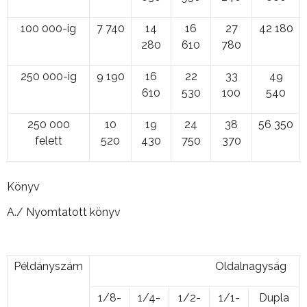
100 000-ig
7 740
14
16
27
42 180
280
610
780
250 000-ig
9 190
16
22
33
49
610
530
100
540
250 000
10
19
24
38
56 350
felett
520
430
750
370
Könyv
A./ Nyomtatott könyv
Példányszám
Oldalnagyság
1/8-
1/4-
1/2-
1/1-
Dupla