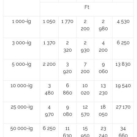
Ft
1 000-ig
1 050
1 770
2
2
4 530
200
980
3 000-ig
1 370
2
2
4
6 250
320
930
200
5 000-ig
2 200
3
7
9
13 830
920
200
060
10 000-ig
3
6
10
13
19 540
480
860
020
230
25 000-ig
4
9
12
18
27 170
970
080
570
050
50 000-ig
6 250
11
15
23
34
630
950
240
660