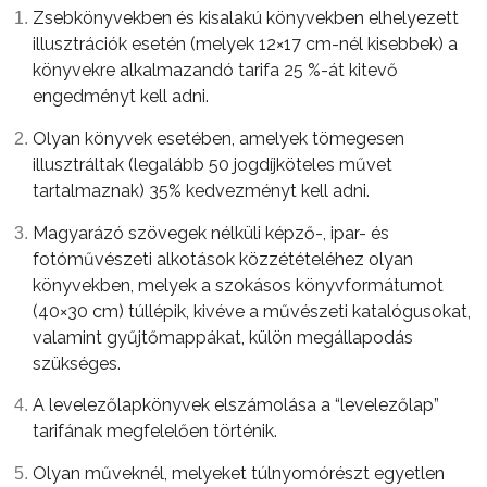
Zsebkönyvekben és kisalakú könyvekben elhelyezett
illusztrációk esetén (melyek 12×17 cm-nél kisebbek) a
könyvekre alkalmazandó tarifa 25 %-át kitevő
engedményt kell adni.
Olyan könyvek esetében, amelyek tömegesen
illusztráltak (legalább 50 jogdíjköteles művet
tartalmaznak) 35% kedvezményt kell adni.
Magyarázó szövegek nélküli képző-, ipar- és
fotóművészeti alkotások közzétételéhez olyan
könyvekben, melyek a szokásos könyvformátumot
(40×30 cm) túllépik, kivéve a művészeti katalógusokat,
valamint gyűjtőmappákat, külön megállapodás
szükséges.
A levelezőlapkönyvek elszámolása a “levelezőlap”
tarifának megfelelően történik.
Olyan műveknél, melyeket túlnyomórészt egyetlen