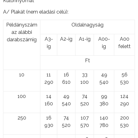
Különnyomat
A/ Plakát (nem eladási célú):
Példányszám
Oldalnagyság
az alábbi
A3-
A2-ig
A1-ig
A00-
A00
darabszámig
ig
ig
felett
Ft
10
11
16
33
49
56
290
610
100
540
530
100
14
49
74
99
124
160
540
520
380
290
250
16
74
107
140
200
930
520
570
780
530