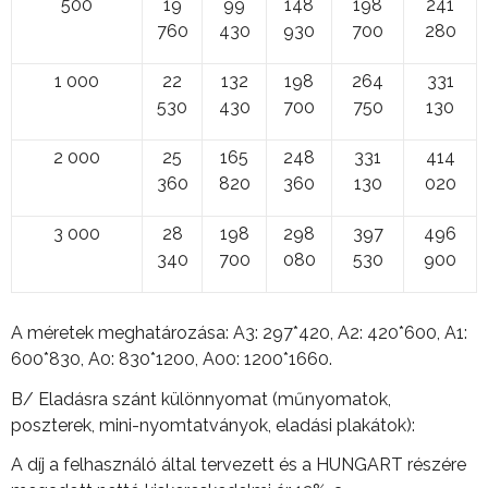
500
19
99
148
198
241
760
430
930
700
280
1 000
22
132
198
264
331
530
430
700
750
130
2 000
25
165
248
331
414
360
820
360
130
020
3 000
28
198
298
397
496
340
700
080
530
900
A méretek meghatározása: A3: 297*420, A2: 420*600, A1:
600*830, A0: 830*1200, A00: 1200*1660.
B/ Eladásra szánt különnyomat (műnyomatok,
poszterek, mini-nyomtatványok, eladási plakátok):
A díj a felhasználó által tervezett és a HUNGART részére