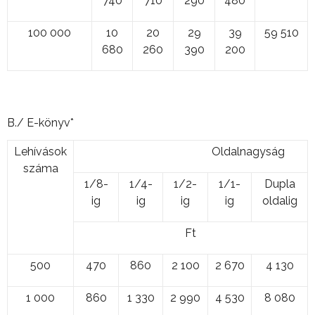
740
710
290
480
100 000
10
20
29
39
59 510
680
260
390
200
B./ E-könyv*
Lehívások
Oldalnagyság
száma
1/8-
1/4-
1/2-
1/1-
Dupla
ig
ig
ig
ig
oldalig
Ft
500
470
860
2 100
2 670
4 130
1 000
860
1 330
2 990
4 530
8 080