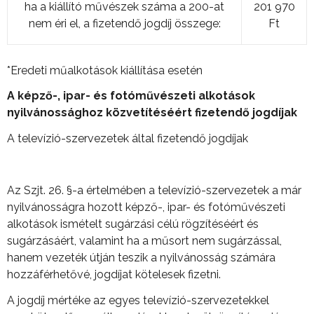
ha a kiállító művészek száma a 200-at
201 970
nem éri el, a fizetendő jogdíj összege:
Ft
*Eredeti műalkotások kiállítása esetén
A képz
ő
-, ipar- és fotóm
ű
vészeti alkotások
nyilvánossághoz közvetítéséért fizetend
ő
jogdíjak
A televízió-szervezetek által fizetendő jogdíjak
Az Szjt. 26. §-a értelmében a televízió-szervezetek a már
nyilvánosságra hozott képző-, ipar- és fotóművészeti
alkotások ismételt sugárzási célú rögzítéséért és
sugárzásáért, valamint ha a műsort nem sugárzással,
hanem vezeték útján teszik a nyilvánosság számára
hozzáférhetővé, jogdíjat kötelesek fizetni.
A jogdíj mértéke az egyes televízió-szervezetekkel