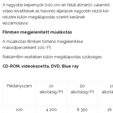
A nagyobb képernyők (100 cm-en felüli átmérő), valamint
video-kivetítések és hasonló eljárások nagyobb nézői kör
részére külön megállapodás szerint kerülnek
elszámolásra.
Filmben megjelenített m
ű
alkotás
A műalkotás filmben történő megjelenítése
másodpercenként 100,-Ft
Reklámfilm esetében külön megállapodás szükséges.
CD-ROM, videokazetta, DVD, Blue ray
Példányszám
10
50
1
alkotásig/Ft
alkotásig/Ft
alkot
100
4 200
8 350
16