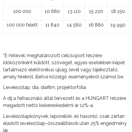
100 000
10 680
13 110
15 220
18 150
100 000 felett
11 840
14 560
16 880
19 990
*E-hírlevél: meghatározott célcsoport részére
időközönként küldött, szöveget, egyes esetekben képet
tartalmazó elektronikus újság, levél vagy tájékoztató,
amely hírekről, illetve közelgő eseményekről számol be.
Levelezőlap, dia, diafilm, projektorfólia
A díj a felhasználó által tervezett és a HUNGART részére
megadott nettó kiskereskedelmi ár 12%-a.
Levelezőlapkönyvek, leporellók, és hasonló, csak zártan
eladott levelezőlap-összeállítások után 25% engedmény
jár.