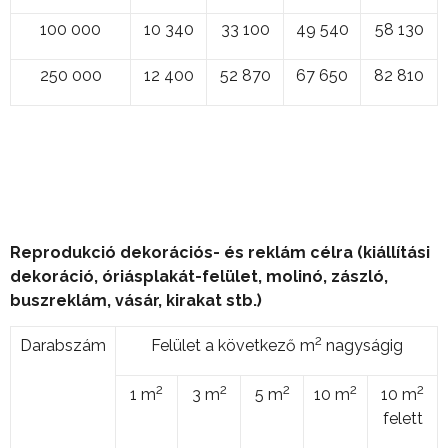
100 000
10 340
33 100
49 540
58 130
250 000
12 400
52 870
67 650
82 810
Reprodukció dekorációs- és reklám célra (kiállítási
dekoráció, óriásplakát-felület, molinó, zászló,
buszreklám, vásár, kirakat stb.)
2
Darabszám
Felület a következő m
nagyságig
2
2
2
2
2
1 m
3 m
5 m
10 m
10 m
felett