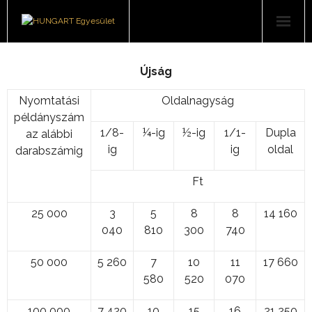
Felhasználóknak
Újság
Jogosultaknak
Nyomtatási
Oldalnagyság
példányszám
Rólunk
1/8-
¼-ig
½-ig
1/1-
Dupla
az alábbi
ig
ig
oldal
darabszámig
Könyvsorozat
Ft
Események, hírek
25 000
3
5
8
8
14 160
Letöltések
040
810
300
740
Kapcsolat
50 000
5 260
7
10
11
17 660
580
520
070
100 000
7 420
10
15
16
21 250