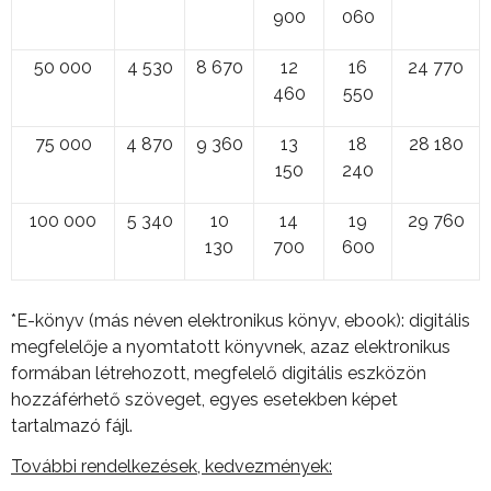
900
060
50 000
4 530
8 670
12
16
24 770
460
550
75 000
4 870
9 360
13
18
28 180
150
240
100 000
5 340
10
14
19
29 760
130
700
600
*E-könyv (más néven elektronikus könyv, ebook): digitális
megfelelője a nyomtatott könyvnek, azaz elektronikus
formában létrehozott, megfelelő digitális eszközön
hozzáférhető szöveget, egyes esetekben képet
tartalmazó fájl.
További rendelkezések, kedvezmények: