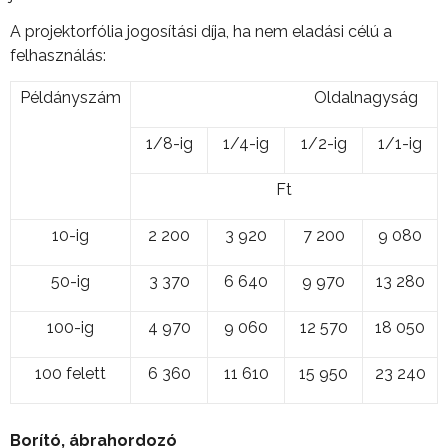
A projektorfólia jogosítási díja, ha nem eladási célú a
felhasználás:
Példányszám
Oldalnagyság
1/8-ig
1/4-ig
1/2-ig
1/1-ig
Ft
10-ig
2 200
3 920
7 200
9 080
50-ig
3 370
6 640
9 970
13 280
100-ig
4 970
9 060
12 570
18 050
100 felett
6 360
11 610
15 950
23 240
Borító, ábrahordozó