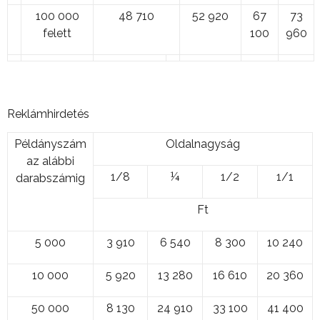
100 000
48 710
52 920
67
73
felett
100
960
Reklámhirdetés
Példányszám
Oldalnagyság
az alábbi
1/8
¼
1/2
1/1
darabszámig
Ft
5 000
3 910
6 540
8 300
10 240
10 000
5 920
13 280
16 610
20 360
50 000
8 130
24 910
33 100
41 400