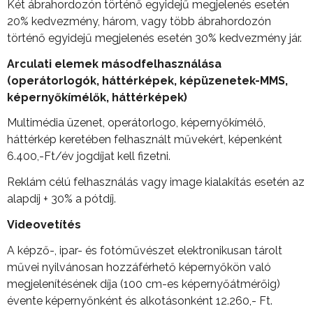
Két ábrahordozón történő egyidejű megjelenés esetén
20% kedvezmény, három, vagy több ábrahordozón
történő egyidejű megjelenés esetén 30% kedvezmény jár.
Arculati elemek másodfelhasználása
(operátorlogók, háttérképek, képüzenetek-MMS,
képerny
ő
kímél
ő
k, háttérképek)
Multimédia üzenet, operátorlogo, képernyőkímélő,
háttérkép keretében felhasznált művekért, képenként
6.400,-Ft/év jogdíjat kell fizetni.
Reklám célú felhasználás vagy image kialakítás esetén az
alapdíj + 30% a pótdíj.
Videovetítés
A képző-, ipar- és fotóművészet elektronikusan tárolt
művei nyilvánosan hozzáférhető képernyőkön való
megjelenítésének díja (100 cm-es képernyőátmérőig)
évente képernyőnként és alkotásonként 12.260,- Ft.