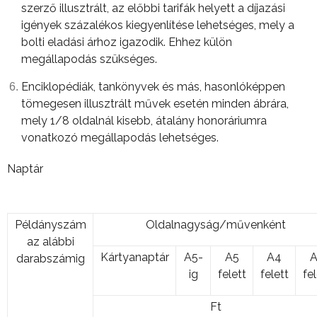
szerző illusztrált, az előbbi tarifák helyett a díjazási
igények százalékos kiegyenlítése lehetséges, mely a
bolti eladási árhoz igazodik. Ehhez külön
megállapodás szükséges.
Enciklopédiák, tankönyvek és más, hasonlóképpen
tömegesen illusztrált művek esetén minden ábrára,
mely 1/8 oldalnál kisebb, átalány honoráriumra
vonatkozó megállapodás lehetséges.
Naptár
Példányszám
Oldalnagyság/művenként
az alábbi
Kártyanaptár
A5-
A5
A4
A
darabszámig
ig
felett
felett
fel
Ft