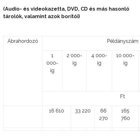
(Audio- és videokazetta, DVD, CD és más hasonló
tárolók, valamint azok borítói)
Ábrahordozó
Példányszám
1
2 000-
4 000-
10 000-
000-
ig
ig
ig
ig
Ft
16 610
33 220
66
165
270
760