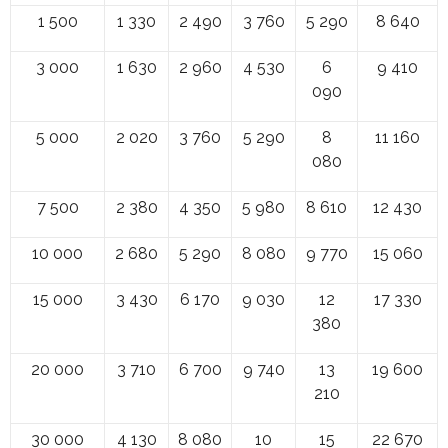
1 500
1 330
2 490
3 760
5 290
8 640
3 000
1 630
2 960
4 530
6
9 410
090
5 000
2 020
3 760
5 290
8
11 160
080
7 500
2 380
4 350
5 980
8 610
12 430
10 000
2 680
5 290
8 080
9 770
15 060
15 000
3 430
6 170
9 030
12
17 330
380
20 000
3 710
6 700
9 740
13
19 600
210
30 000
4 130
8 080
10
15
22 670