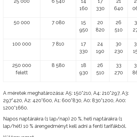
25 000
6 540
14
17
21
2
160
330
640
0
50 000
7 080
15
20
26
3
950
820
510
2
100 000
7 810
17
24
30
3
330
190
230
1
250 000
8 580
18
26
33
3
felett
930
510
270
8
A méretek meghatározása: A5: 150*210, A4: 210*297, A3:
297*420, A2: 420*600, A1: 600*830, A0: 830*1200, A00:
1200*1660.
Napos naptárakra (1 lap/nap) 20 %, heti naptárakra (1
lap/hét) 10 % árengedményt kell adni a fenti tarifákból.